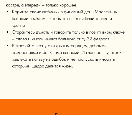
Масленицы. Это символизирует, что проблемы, беды,
неприятности и болезни сгорают в финальном зимнем
костре, а впереди – только хорошее.
Кормите своих любимых в финалный день Масленицы
блинами с мёдом – чтобы отношения были теплее и
крепче
Старайтесь думать и говорить только в позитивном ключе
– слова и мысли имеют большую силу 22 февраля
Встречайте весну с открытым сердцем, добрыми
намерениями и большими планами. И главное – учитесь
извлекать пользу из ошибок и не пропускать инсайты,
которыми щедро делится жизнь
Главная