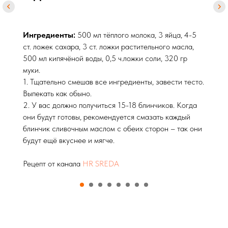
п
Идеальные блинчики
о
Мораль:
▪️
До того, как гордиться тем, что ты такой
О
активный,
к
Ингредиенты:
500 мл тёплого молока, 3 яйца, 4-5
посмотри на альтернативы.
с
ст. ложек сахара, 3 ст. ложки растительного масла,
Возможно, активность — это просто
к
500 мл кипячёной воды, 0,5 ч.ложки соли, 320 гр
суета.
▪️
муки.
О
1. Тщательно смешав все ингредиенты, завести тесто.
Больше историй и экспертных постов на
н
Выпекать как обыно.
канале
People Management Tech
ж
2. У вас должно получиться 15-18 блинчиков. Когда
к
они будут готовы, рекомендуется смазать каждый
п
блинчик сливочным маслом с обеих сторон – так они
будут ещё вкуснее и мягче.
Д
т
Рецепт от канала
HR SREDA
о