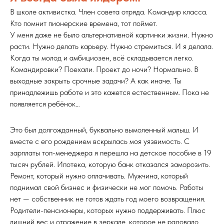
В школе активистка. Член совета отряда. Командир класса.
Кто помнит пионерские времена, тот поймет.
У меня даже не было альтернативной картинки жизни. Нужно
расти. Нужно делать карьеру. Нужно стремиться. И я делала.
Когда ты молод и амбициозен, всё складывается легко.
Командировки? Поехали. Проект до ночи? Нормально. В
выходные закрыть срочные задачи? А как иначе. Ты
принадлежишь работе и это кажется естественным. Пока не
появляется ребёнок…
Это был долгожданный, буквально вымоленный малыш. И
вместе с его рождением вскрылась моя уязвимость. С
зарплаты топ-менеджера я перешла на детское пособие в 19
тысяч рублей. Ипотека, которую банк отказался заморозить.
Ремонт, который нужно оплачивать. Мужчина, который
поднимал свой бизнес и физически не мог помочь. Работы
нет — собственник не готов ждать год моего возвращения.
Родители-пенсионеры, которых нужно поддерживать. Плюс
лишний вес и отражение в зеркале, которое не радовало.