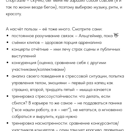
спортзале – скучно, бег меня не заразил собой совсем (я и
так по жизни везде бегом), поэтому выбираю музыку, ритм, и
красоту.
А насчёт пользы – её тоже много. Смотрите сами:
постоянное разучивание связок – Альцгеймер, пока 👋
съёмки клипов – здоровая порция адреналина
концерты отчётные – ими лечу страх сцены и публичных
выступлений
конкуренция (оценка, сравнение себя с другими
участниками/коллективами)
анализ своего поведения в стрессовой ситуации, попытка
управления телом, эмоциями – первый раз капец как
страшно, второй, тридцать пятый – мышца качается
тренировка стрессоустойчивости: что делать, если
сбился? В карьере то же самое – не поддаваться панике
("все нашли работу, а я – нет"), не метаться, а мгновенно
собраться и вырулить, куда нужно
тренировка насмотренности: сравнение конкурсантов/
участников концертов – один танцует красиво, правильно,