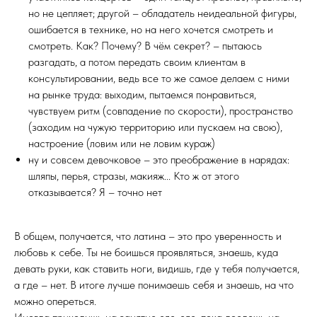
но не цепляет; другой – обладатель неидеальной фигуры,
ошибается в технике, но на него хочется смотреть и
смотреть. Как? Почему? В чём секрет? – пытаюсь
разгадать, а потом передать своим клиентам в
консультировании, ведь все то же самое делаем с ними
на рынке труда: выходим, пытаемся понравиться,
чувствуем ритм (совпадение по скорости), пространство
(заходим на чужую территорию или пускаем на свою),
настроение (ловим или не ловим кураж)
ну и совсем девочковое – это преображение в нарядах:
шляпы, перья, стразы, макияж... Кто ж от этого
отказывается? Я – точно нет
В общем, получается, что латина – это про уверенность и
любовь к себе. Ты не боишься проявляться, знаешь, куда
девать руки, как ставить ноги, видишь, где у тебя получается,
а где – нет. В итоге лучше понимаешь себя и знаешь, на что
можно опереться.