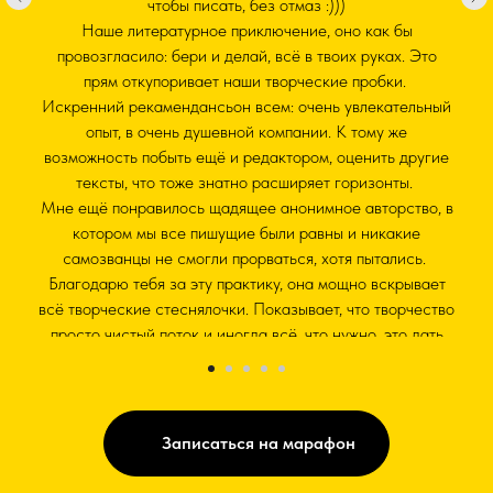
чтобы писать, без отмаз :)))
Наше литературное приключение, оно как бы
провозгласило: бери и делай, всё в твоих руках. Это
прям откупоривает наши творческие пробки.
Искренний рекамендансьон всем: очень увлекательный
опыт, в очень душевной компании. К тому же
возможность побыть ещё и редактором, оценить другие
тексты, что тоже знатно расширяет горизонты.
Мне ещё понравилось щадящее анонимное авторство, в
котором мы все пишущие были равны и никакие
самозванцы не смогли прорваться, хотя пытались.
Благодарю тебя за эту практику, она мощно вскрывает
всё творческие стеснялочки. Показывает, что творчество
просто чистый поток и иногда всё, что нужно, это дать
ему дорогу.
Я бы повторила, просто кайф😊.
Записаться на марафон
Ксения Боровская
Тг-канал
Хроники Ксю/не только Pro мам