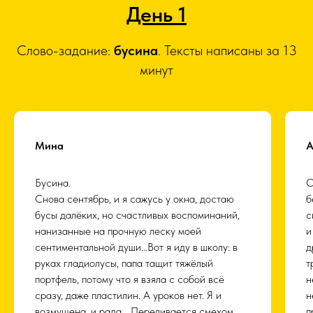
День 1
Слово-задание:
бусина
. Тексты написаны за 13
минут
Мина
А
Бусина.
О
Снова сентябрь, и я сажусь у окна, достаю
б
бусы далёких, но счастливых воспоминаний,
с
нанизанные на прочную леску моей
и
сентиментальной души…Вот я иду в школу: в
д
руках гладиолусы, папа тащит тяжёлый
т
портфель, потому что я взяла с собой всё
н
сразу, даже пластилин. А уроков нет. Я и
н
возмущена, и рада… Переливается смехом
п