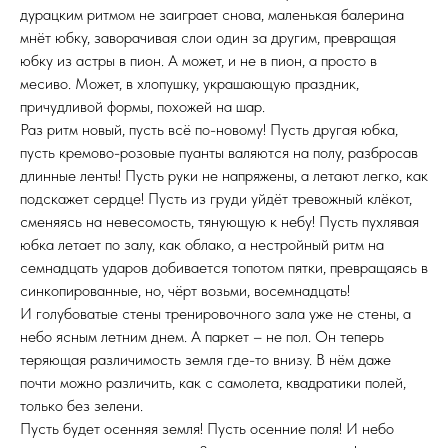
дурацким ритмом не заиграет снова, маленькая балерина
новые способности, чтобы создать себе
мнёт юбку, заворачивая слои один за другим, превращая
комфорт. Я пишу, потому что это моя опора и
юбку из астры в пион. А может, и не в пион, а просто в
сила. Только так я могу справиться с чем
месиво. Может, в хлопушку, украшающую праздник,
угодно.
причудливой формы, похожей на шар.
Мне не нужна слава или признание, хотя это,
Раз ритм новый, пусть всё по-новому! Пусть другая юбка,
определенно, было бы приятным бонусом.
пусть кремово-розовые пуанты валяются на полу, разбросав
Мне нужно понимание, нужны объятия для
длинные ленты! Пусть руки не напряжены, а летают легко, как
души и нежность. Мне нужен ответственный
подскажет сердце! Пусть из груди уйдёт тревожный клёкот,
спокойный взрослый, который погладит по
сменяясь на невесомость, тянующую к небу! Пусть пухлявая
головке и убедит, что я справлюсь с чем
юбка летает по залу, как облако, а нестройный ритм на
угодно.
семнадцать ударов добивается топотом пятки, превращаясь в
Возможно, мне нужен просто психолог, а не
синкопированные, но, чёрт возьми, восемнадцать!
написать десяток книг на одну тему в разных
И голубоватые стены тренировочного зала уже не стены, а
декорациях. Но звучит странно, я лучше два
небо ясным летним днем. А паркет – не пол. Он теперь
раза перепроверю свой вариант.
теряющая различимость земля где-то внизу. В нём даже
почти можно различить, как с самолета, квадратики полей,
только без зелени.
Пусть будет осенняя земля! Пусть осенние поля! И небо