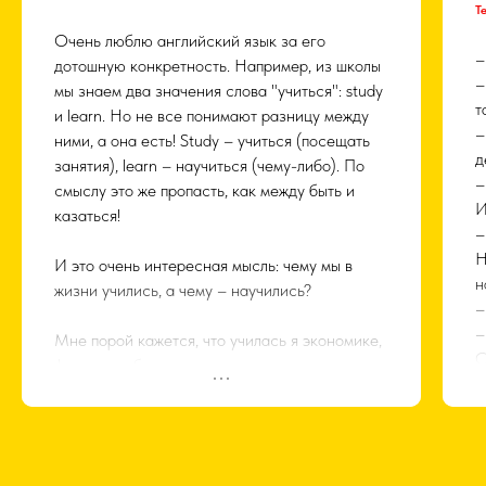
б
Т
и
Очень люблю английский язык за его
м
–
дотошную конкретность. Например, из школы
Н
–
мы знаем два значения слова "учиться": study
н
т
и learn. Но не все понимают разницу между
т
–
ними, а она есть! Study – учиться (посещать
м
д
занятия), learn – научиться (чему-либо). По
г
–
смыслу это же пропасть, как между быть и
с
И
казаться!
г
–
с
Н
И это очень интересная мысль: чему мы в
и
н
жизни учились, а чему – научились?
м
–
н
–
Мне порой кажется, что училась я экономике,
Э
С
финансам, бухучету, оценке и прочим скучным,
с
–
неповоротливым вещам. А научилась –
м
н
понимать и чувствовать вот эту разницу в
к
–
оттенках смыслов, значений и коннотации
Т
–
слов. Видеть красоту и характер языка по
в
т