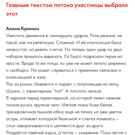
ломаются.
Главным текстом потока участницы выбрали
шляпах, и кричали головы “мерси боку”.
Но ведь также я ставлю себя и на другие
этот
А потом они вчетвером пили брусничный чай с
места. В каждом из персонажей, кто бы что ни
печеньками.
говорил, есть частичка автора. И каждый
Алина Кулинич
вкладывает в них себя. А значит, я вкладываю
Уместить движения в семнадцать ударов. Ритм рваный, не
себя и в тех, кто героев на путь наставляет. В
такой, как на репетиции. Сложный. И её композиция была
тех, кто спасает. Тех, кто помогает.
непростой, на девять счетов. Но теперь один удар из двух
Главный герой, даже если спасен кем-то ещё
наборов пришлось вырезать. Ей будто подрезали перья на
из персонажей, в итоге представляет из себя
хвосте. Вроде та же птица, но уже не может лететь уверенно
меня, спасенную собой. От любых
и свободно. Не может справиться с прежними связками и
обстоятельств, любых выдуманных драм,
композицией в зале.
отражающих реальные события и утрирующих
Раз за разом сбивается и падает с полупальцев на пятку.
их.
Шумно, с характерным “топ!”. А топотать нельзя.
Я спасаю себя. Преобразуя реальность в
В зеркале перед перекладиной, на которой лежит нежная
выдумку, чтобы пережить её было легче.
тонкая ручка, хрупкое тело. Мягкая ткань боди белая,
Рефлексирую, переворачиваю ситуации,
тренировочная пышная юбка, ещё не пачка, но уже цветок
смотрю на них под всевозможными углами и
астры, отливает холодной белизной и слегка помялась –
оцениваю обстановку. Я пишу, потому что так
слои заворачиваются и цепляются друг за друга.
познаю себя, открывая новые способности. Я
Раздается тяжёлый вздох, а потом – смирение. Пока песня с
пишу, потому что так спасаю себя, применяя