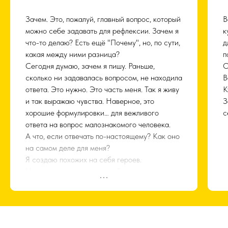
донеслось из середины.
– На когда? – она оживилась.
З
Зачем. Это, пожалуй, главный вопрос, который
В
– Завтра.
н
можно себе задавать для рефлексии. Зачем я
к
– Не-е-е. Мне завтра с Лешим биться,
п
что-то делаю? Есть ещё "Почему", но, по сути,
д
послезавтра с Бабой-Ягой, послепослезав…
о
какая между ними разница?
п
– Понятно, – хором крикнули головы.
Сегодня думаю, зачем я пишу. Раньше,
О
– Есть у меня в запасе немного “Живой Воды”,
Д
сколько ни задавалась вопросом, не находила
В
– она порыскала по сумке, по карманам. – Во,
ответа. Это нужно. Это часть меня. Так я живу
К
нашла! Пейте.
и так выражаю чувства. Наверное, это
З
– Спасительница ты наша! – головы с
хорошие формулировки… для вежливого
с
жадностью прильнули к чудодейственной
ответа на вопрос малознакомого человека.
влаге. И…
А что, если отвечать по-настоящему? Как оно
И разверзлись небеса, и взгрохотнул воздух
на самом деле для меня?
звериным рычанием, и взмыл в небо Горыныч,
Я создаю похожих на себя героев.
и взмахнул крыльями, заслонив солнце и луну,
Накладываю на них свои обязательства и
и настала в Восточном Королевстве ночь, и
проблемы. Я изучаю ситуации со стороны.
была битва не на жизнь, а на смерть, и ловко
Осматриваю, как можно из них выйти, какие
летало остриё меча, пытаясь пробить
могут быть характеры и черты у людей,
бронированную кожу змея, и слышно было как
которые с задачей справляются… или
скрипит потертое седло, и качались перья на