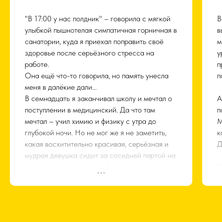
п
в
"В 17:00 у нас полдник" – говорила с мягкой
В
Е
улыбкой пышнотелая симпатичная горничная в
в
и
санатории, куда я приехал поправить своё
м
т
здоровье после серьёзного стресса на
у
п
работе.
п
р
Она ещё что-то говорила, но память унесла
п
М
меня в далёкие дали...
ч
В семнадцать я заканчивал школу и мечтал о
А
в
поступлении в медицинский. Да что там
п
И
мечтал – учил химию и физику с утра до
M
о
глубокой ночи. Но не мог же я не заметить,
к
п
какая восхитительно красивая, серьёзная и
Д
к
мудрая девушка сидит за соседней партой на
подготовительных курсах)
И
с
Ей тогда тоже было 17. Мы сидели рядом на
м
курсах, потом вместе поступили, попали в
с
один учебный поток, познакомились,
м